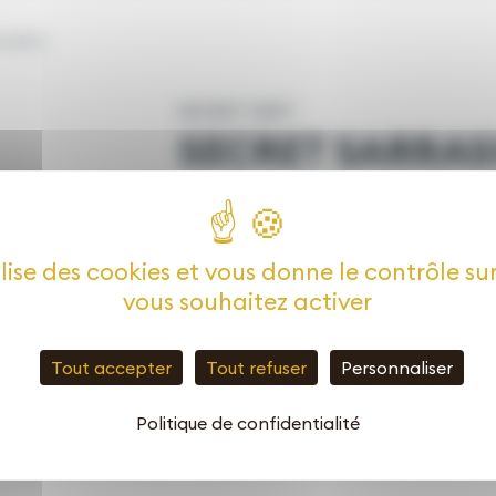
rasin)
SECRET VERT
SECRET SARRAS
(cosses de sarras
Enrichit le sol et comble les carences,
ilise des cookies et vous donne le contrôle s
plusieurs mois.
vous souhaitez activer
50L
Tout accepter
Tout refuser
Personnaliser
Politique de confidentialité