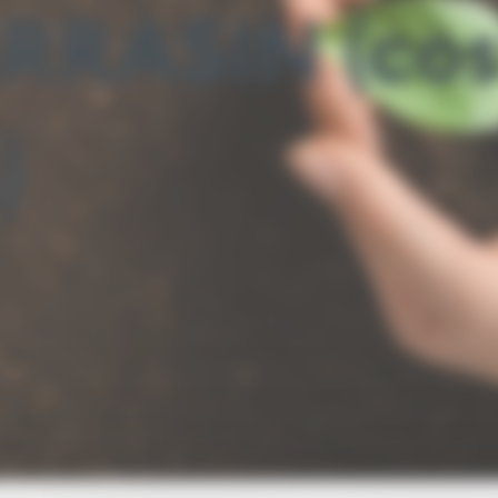
RRASIN (cos
)