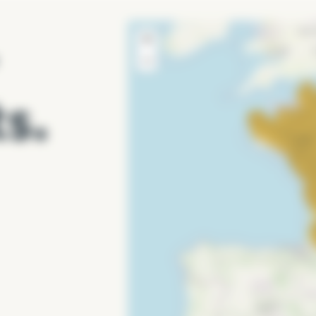
+
s herbes, limite l’évaporation diminuant ainsi les fréquences
−
t nivelé, une couche de 4 à 5 cm de SECRET SARRASIN.
s.
 produit se colmate laissant place ainsi à un beau tapis rés
ée suivante pour maintenir une couche de 4 à 5 cm.
es fruits et les légumes qui seront ainsi propres lors du rama
RET VERT aère et enrichit en matières organiques la terre de 
 SARRASIN autour des pieds de vos végétaux. Ainsi, ils sero