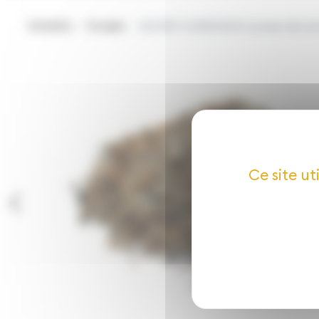
EVADEA
Produit
SECRET SARRASIN (cosses de sar
Ce site ut