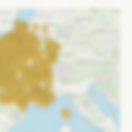
 d’arrosage. Il n’acidifie pas le sol et sa couleur
istant au vent.
ssage.
votre jardin.
nt protégés du froid durant toute la période de gel.