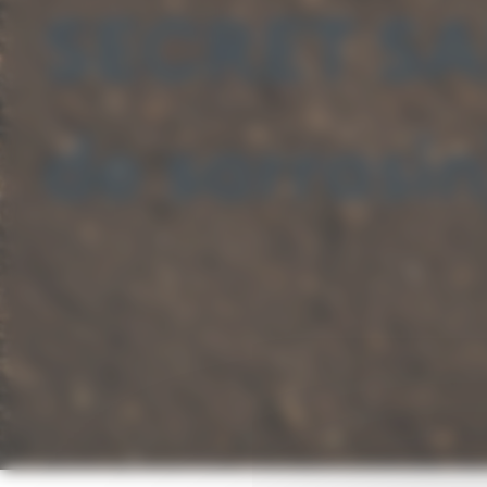
SECRET SA
de sarrasin