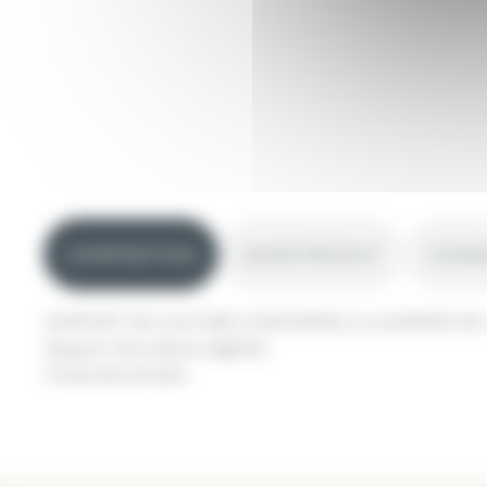
COMPOSITION
USAGE PRODUIT
CONSEI
SUPPORT DE CULTURE CONFORME A LA NORME NF U
Support de culture végétal.
Cosse de sarrasin.
Intérieur et extérieur.
F M A M J J A S O N
Pour massifs, pots et bacs.
Ne jamais planter en période de gel.