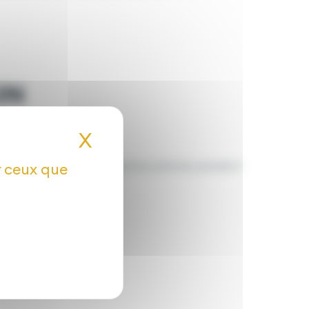
IN
in)
X
Masquer le bandeau de
 nourrit, protège et stimule les plantes pendant
ur ceux que