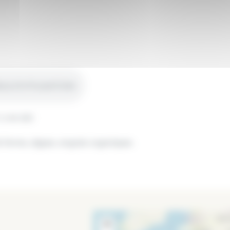
LS D’UTILISATION
 44-551
 ferme, algues, engrais organiques.
ques.
+