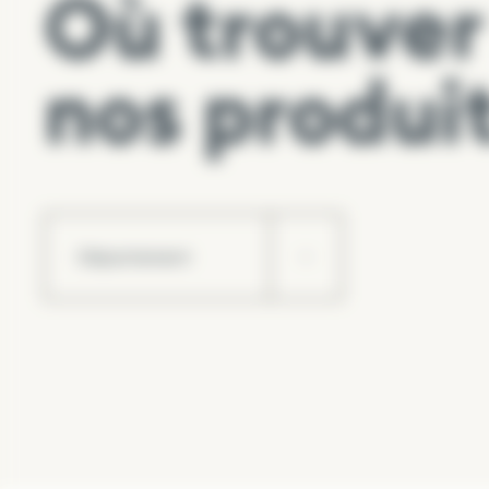
Où trouver
Carré posé en pleine terre, ne pas mettre de co
Sur un sol stabilisé, mettre au fond un géotextil
Remplir l’ensemble du carré potager avec le 
nos produit
Faire un trou pour mettre en place le jeune plant
Tasser légèrement autour de la motte, puis arros
Pot, bac, jardinière
Garnir le fond d’une couche drainante (type 
Remplir le contenant de SECRET POTAGER.
Faire un trou pour mettre en place le jeune plant
Tasser légèrement autour de la mottre puis arros
Semis, repiquage
En pleine terre : épandre 10 à 12 litres de SECRE
copieusement en pluie fine.
En contenant : remplir de SECRET POTAGER le pot
Semis : niveler puis arroser, semer les graines d
Repiquage : Faire un trou pour mettre en place la 