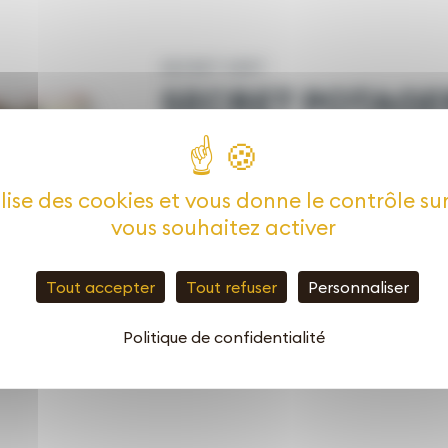
SECRET VERT
SECRET POTAGE
Enrichit le sol et comble les carences,
plusieurs mois.
ilise des cookies et vous donne le contrôle s
vous souhaitez activer
40L
Tout accepter
Tout refuser
Personnaliser
Politique de confidentialité