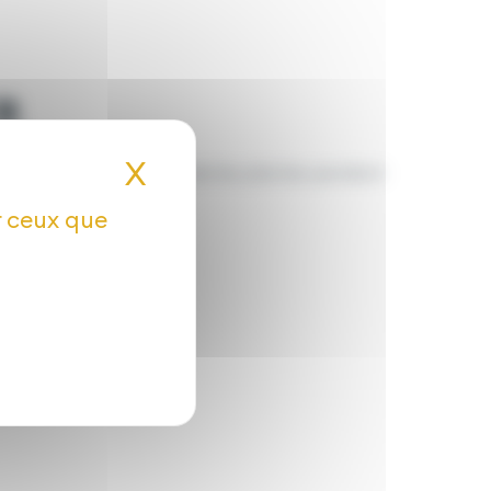
R
X
Masquer le bandeau de
 nourrit, protège et stimule les plantes pendant
ur ceux que