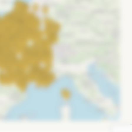
CRET TERRE VEGETALE.
aque plant.
aque plant.
d’une fine couche de terreau. Arroser lentement et
Leaflet
RET POTAGER. Arroser lentement en pluie très fine.