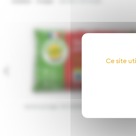
EVADEA
Produit
SECRET POTAGER
Ce site ut
secret potager 40l 3285884809551