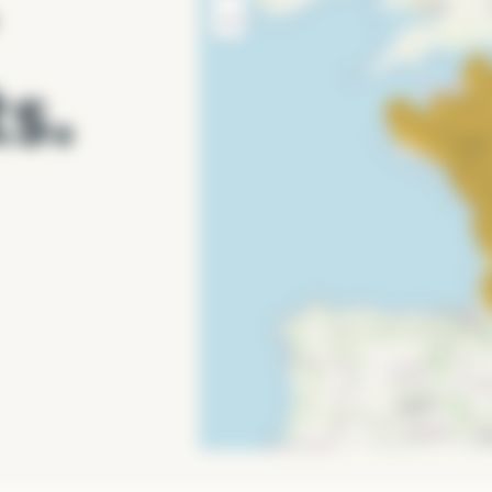
uche drainante en fond.
−
e remontant sur les côtés sans couche drainante.
SECRET POTAGER qui peut être mélangé à 50/50 avec la SE
s.
 ou la plante en veillant à un écartement suffisant entre ch
er lentement et copieusement en pluie fine.
SECRET BILLES D’ARGILE ou SECRET POUZZOLANE).
 ou la plante en veillant à un écartement suffisant entre ch
er lentement et copieusement en pluie fine.
T POTAGER par m2, griffer, semer, puis recouvrir les graines 
 ou la terrine jusqu’à 2 cm du bord, tasser légèrement.
e façon régulière puis les recouvrir d’une fine couche de SEC
bouture ou le jeune plant, tasser autour puis arroser.