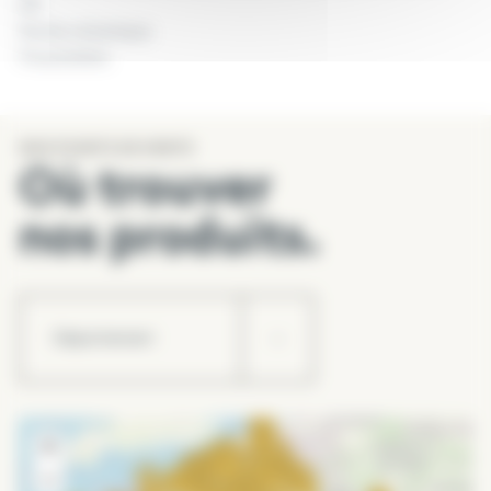
551
Roche volcanique.
Pouzzolane.
PRÊT A L’EMPLOI
NOS POINTS DE VENTE
Évite la levée de mauvaises herbes.
Où trouver
Limite l’évaporation et les arrosages.
Protège le sol du gel et de l’érosion.
nos produits.
Aération du sol en mélange.
+
−