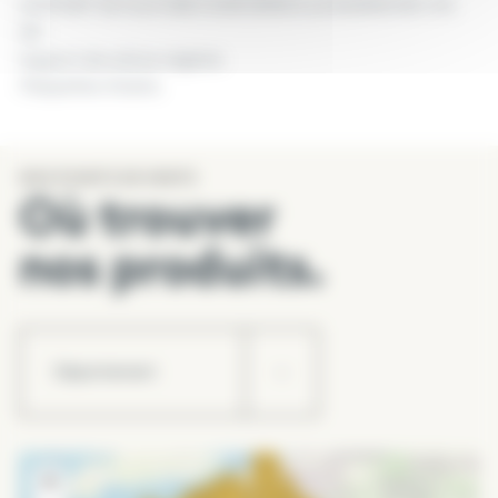
SUPPORT DE CULTURE CONFORME A LA NORME NFU 44-
551
Support de culture végétal.
Plaquettes d’aulne.
PRÊT A L’EMPLOI
NOS POINTS DE VENTE
Évite la levée de mauvaises herbes.
Où trouver
Limite l’évaporation et les arrosages.
Protège le sol du gel et de l’érosion.
nos produits.
Aération du sol en mélange.
+