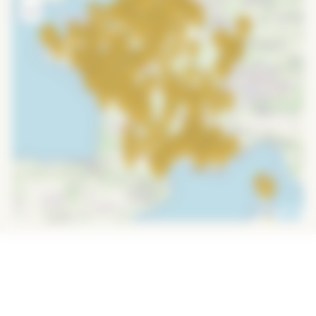
−
Leaflet