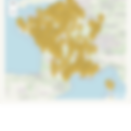
+
−
Leaflet