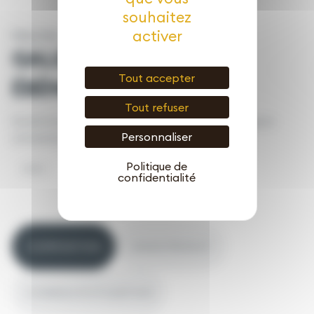
souhaitez
activer
PAILL’SOL
GALETS ROULÉS NOIR
Tout accepter
ÉBÈNE 40/60
Tout refuser
Enrichit le sol et comble les carences, nourrit, protège et
Personnaliser
stimule les plantes pendant plusieurs mois.
Politique de
20KG
confidentialité
COMPOSITION
USAGE PRODUIT
CONSEILS D’UTILISATION