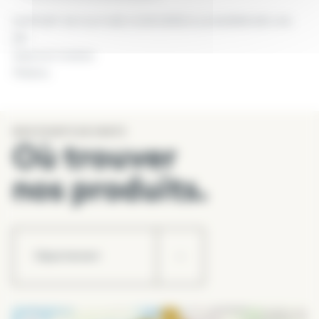
SUPPORT DE CULTURE CONFORME A LA NORME NFU 44-
551
Substrat minéral.
Marbre.
PRÊT A L’EMPLOI
NOS POINTS DE VENTE
Évite la levée de mauvaises herbes.
Où trouver
Limite l’évaporation et les arrosages.
Protège le sol du gel et de l’érosion.
nos produits.
Aération du sol en mélange.