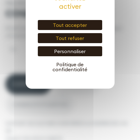
PAILL’SOL
activer
COQUES DE CACAO
Tout accepter
Enrichit le sol et comble les carences, nourrit, protège et
stimule les plantes pendant plusieurs mois.
Tout refuser
50L
Personnaliser
Politique de
confidentialité
COMPOSITION
USAGE PRODUIT
CONSEILS D’UTILISATION
SUPPORT DE CULTURE CONFORME A LA NORME NFU 44-
551
Support de culture végétal.