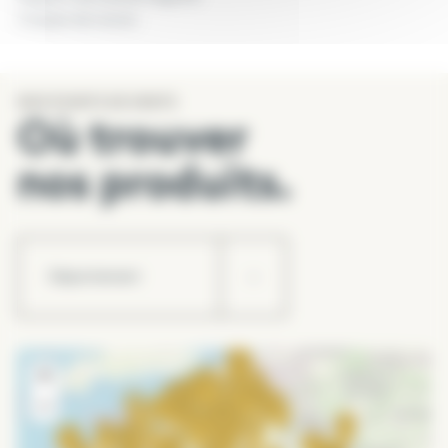
Coques de cacao.
PRÊT A L’EMPLOI
NOS POINTS DE VENTE
Évite la levée de mauvaises herbes.
Où trouver
Limite l’évaporation et les arrosages.
Protège le sol du gel et de l’érosion.
nos produits.
Aération du sol en mélange.
+
−