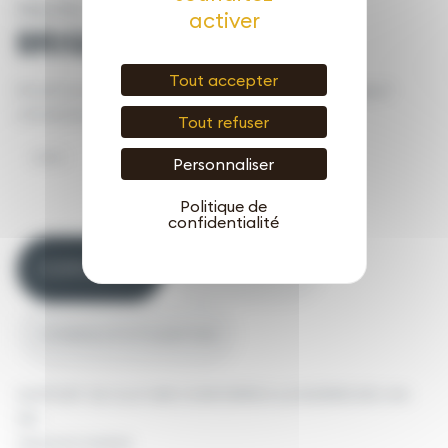
PAILL’SOL
activer
BRIQUE ROULÉE 15/25
Tout accepter
Enrichit le sol et comble les carences, nourrit, protège et
stimule les plantes pendant plusieurs mois.
Tout refuser
20KG
Personnaliser
Politique de
confidentialité
COMPOSITION
USAGE PRODUIT
CONSEILS D’UTILISATION
SUPPORT DE CULTURE CONFORME A LA NORME NFU 44-
551
Substrat minéral.