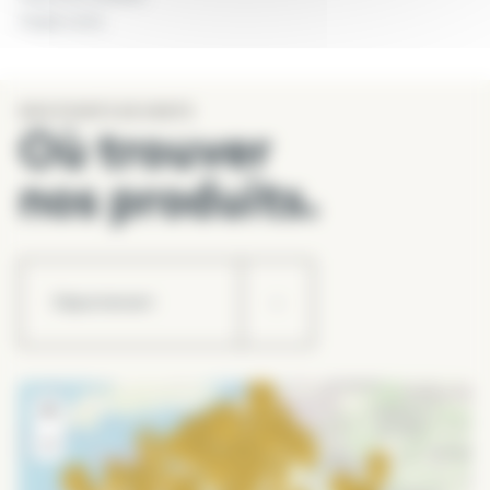
Argile cuite.
PRÊT A L’EMPLOI
NOS POINTS DE VENTE
Évite la levée de mauvaises herbes.
Où trouver
Limite l’évaporation et les arrosages.
Protège le sol du gel et de l’érosion.
nos produits.
Aération du sol en mélange.
+
−