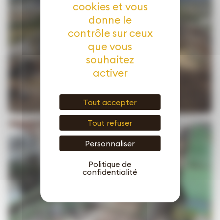
cookies et vous
donne le
contrôle sur ceux
que vous
souhaitez
activer
VOIR
Tout accepter
Tout refuser
Personnaliser
Politique de
confidentialité