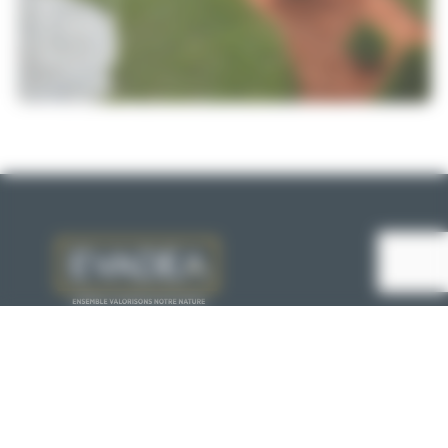
VOIR
Le Grand Pâtis, RD 178
44850 Saint-Mars-du-Désert
02 40 77 45 44
NOUS CONTACTER